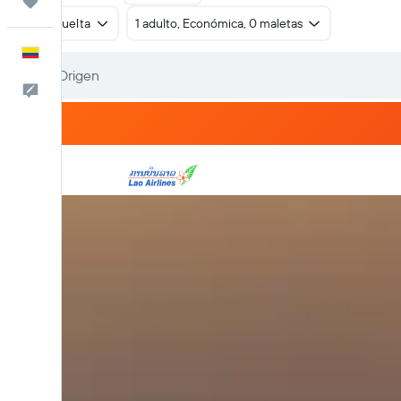
Trips
Ida y vuelta
1 adulto, Económica, 0 maletas
Español
Comentarios