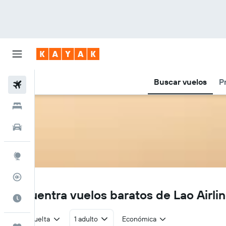
Buscar vuelos
P
Vuelos
Hoteles
Autos
Explore
Rastreador
QV
Encuentra vuelos baratos de Lao Airli
Cuándo ir
Ida y vuelta
1 adulto
Económica