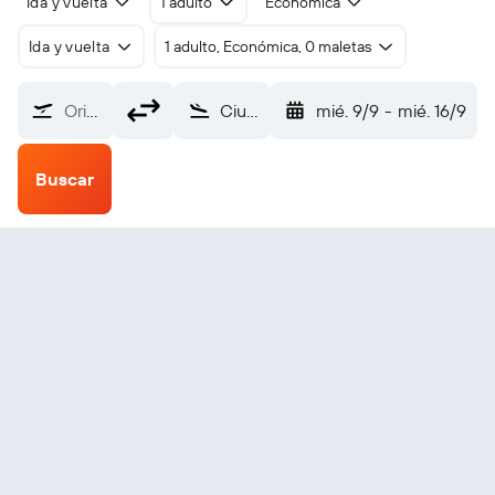
Ida y vuelta
1 adulto
Económica
Ida y vuelta
1 adulto, Económica, 0 maletas
Origen
Ciudad Ho Chi Minh Internacional de Tan Son Nhat (SGN)
mié. 9/9
-
mié. 16/9
Buscar