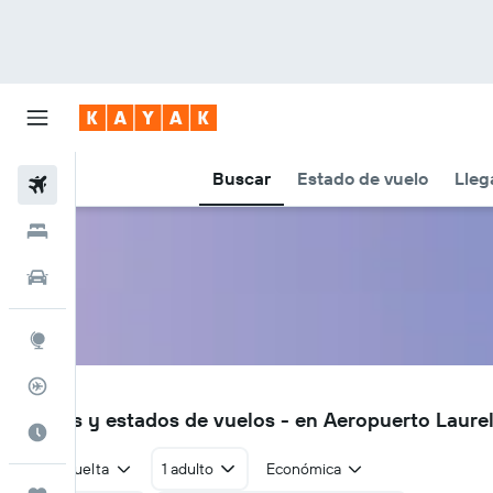
Buscar
Estado de vuelo
Lleg
Vuelos
Hoteles
Autos
Explore
Rastreador
PIB
Vuelos y estados de vuelos - en Aeropuerto Laurel
Cuándo ir
Ida y vuelta
1 adulto
Económica