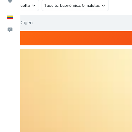
Trips
Ida y vuelta
1 adulto, Económica, 0 maletas
Español
Comentarios