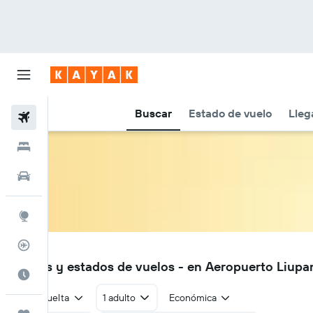
Buscar
Estado de vuelo
Lleg
Vuelos
Hoteles
Autos
Explore
Rastreador
LPF
Vuelos y estados de vuelos - en Aeropuerto Liupa
Cuándo ir
Ida y vuelta
1 adulto
Económica