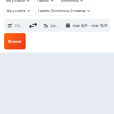
Ida y vuelta
1 adulto
Económica
Ida y vuelta
1 adulto, Económica, 0 maletas
Origen
Liverpool-John Lennon (LPL)
mar. 8/9
-
mar. 15/9
Buscar