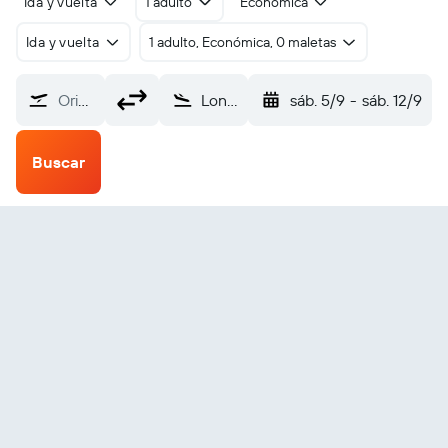
Ida y vuelta
1 adulto
Económica
Ida y vuelta
1 adulto, Económica, 0 maletas
Origen
Lonorore (LNE)
sáb. 5/9
-
sáb. 12/9
Buscar