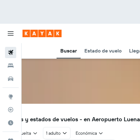
Buscar
Estado de vuelo
Lleg
Vuelos
Hoteles
Autos
Explore
Rastreador
LUO
Vuelos y estados de vuelos - en Aeropuerto Luen
Cuándo ir
Ida y vuelta
1 adulto
Económica