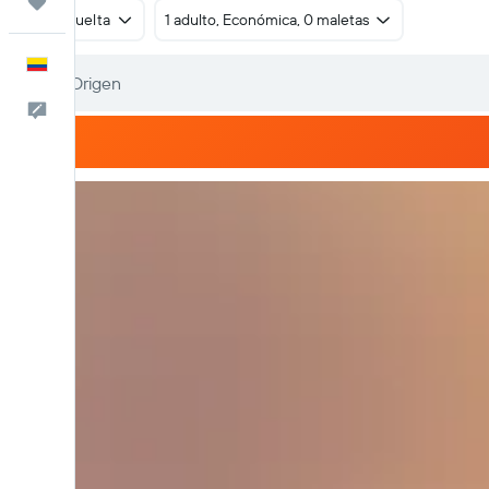
Trips
Ida y vuelta
1 adulto, Económica, 0 maletas
Español
Comentarios