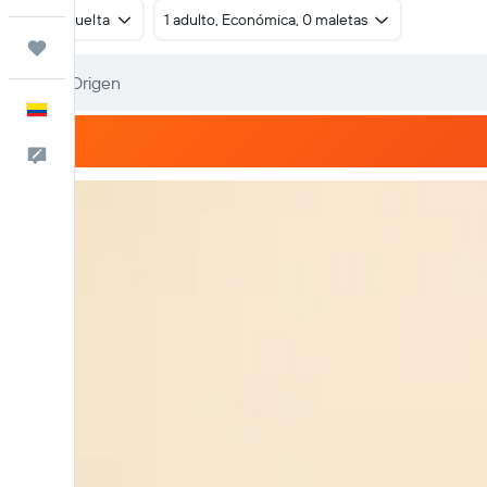
Ida y vuelta
1 adulto, Económica, 0 maletas
Trips
Español
Comentarios