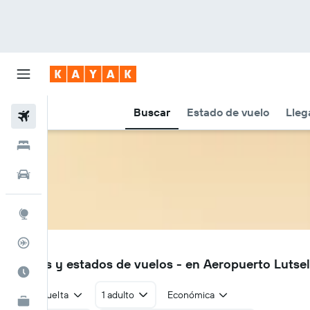
Buscar
Estado de vuelo
Lleg
Vuelos
Hoteles
Autos
Explore
Rastreador
YSG
Vuelos y estados de vuelos - en Aeropuerto Lutse
Cuándo ir
Ida y vuelta
1 adulto
Económica
KAYAK for Business
NUEVO