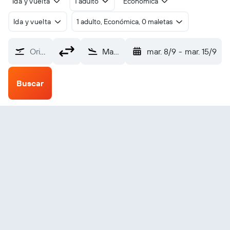
Ida y vuelta
1 adulto
Económica
Ida y vuelta
1 adulto, Económica, 0 maletas
Origen
Macae (MEA)
mar. 8/9
-
mar. 15/9
Buscar