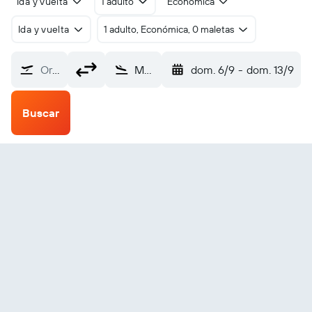
Ida y vuelta
1 adulto
Económica
Ida y vuelta
1 adulto, Económica, 0 maletas
Origen
Makkovik (YMN)
dom. 6/9
-
dom. 13/9
Buscar