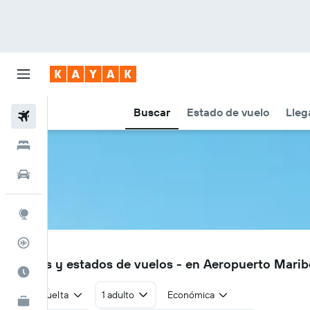
Buscar
Estado de vuelo
Lleg
Vuelos
Hoteles
Autos
Explore
Rastreador
MBX
Vuelos y estados de vuelos - en Aeropuerto Mari
Cuándo ir
Ida y vuelta
1 adulto
Económica
KAYAK for Business
NUEVO