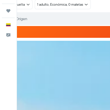
Ida y vuelta
1 adulto, Económica, 0 maletas
Trips
Español
Comentarios