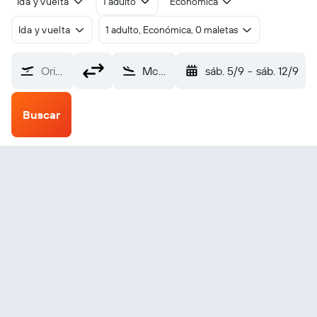
Ida y vuelta
1 adulto
Económica
Ida y vuelta
1 adulto, Económica, 0 maletas
Origen
McKinlay Trepell (TQP)
sáb. 5/9
-
sáb. 12/9
Buscar