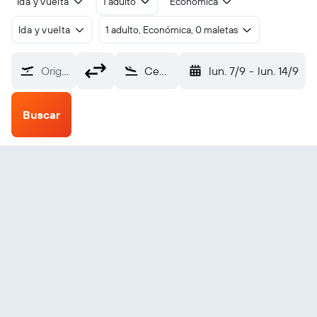
Ida y vuelta
1 adulto
Económica
Ida y vuelta
1 adulto, Económica, 0 maletas
Origen
Central de Mobile (BFM)
lun. 7/9
-
lun. 14/9
Buscar