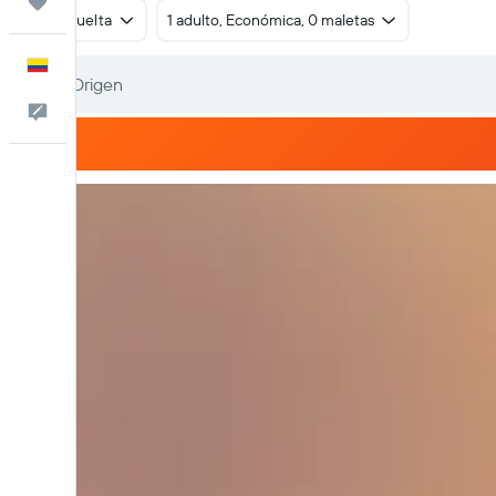
Trips
Ida y vuelta
1 adulto, Económica, 0 maletas
Español
Comentarios