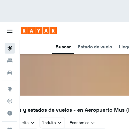
Buscar
Estado de vuelo
Lleg
Vuelos
Hoteles
Autos
Explore
Rastreador
MSR
Vuelos y estados de vuelos - en Aeropuerto Mus 
Cuándo ir
Ida y vuelta
1 adulto
Económica