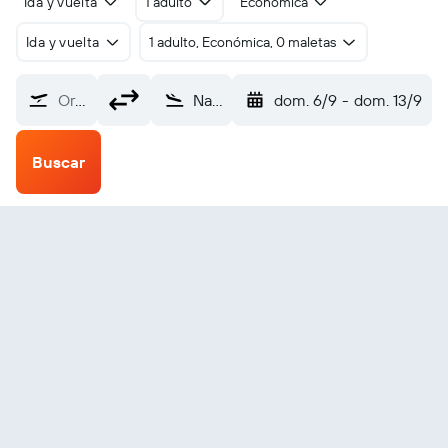
Ida y vuelta
1 adulto
Económica
Ida y vuelta
1 adulto, Económica, 0 maletas
Origen
Nanortalik Tasiusaq (XEQ)
dom. 6/9
-
dom. 13/9
Buscar