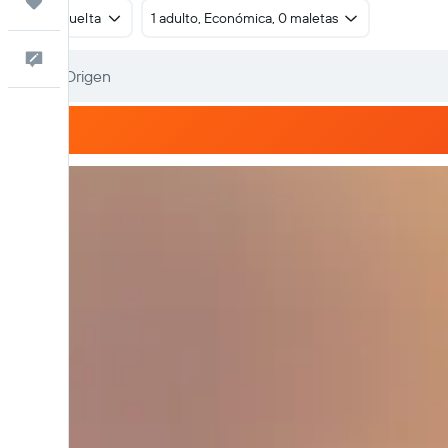
Trips
Ida y vuelta
1 adulto, Económica, 0 maletas
Comentarios