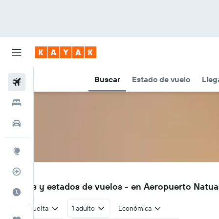
Buscar
Estado de vuelo
Lleg
Vuelos
Hoteles
Autos
Explore
Rastreador
YNP
Vuelos y estados de vuelos - en Aeropuerto Natu
Cuándo ir
Ida y vuelta
1 adulto
Económica