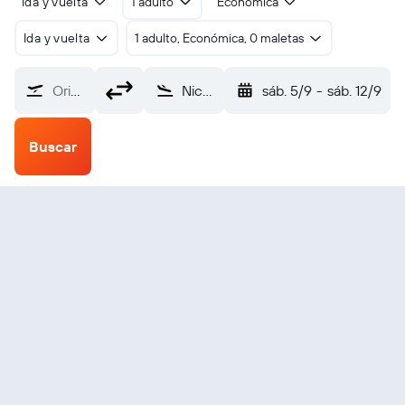
Ida y vuelta
1 adulto
Económica
Ida y vuelta
1 adulto, Económica, 0 maletas
Origen
Nicosia Ercan (ECN)
sáb. 5/9
-
sáb. 12/9
Buscar