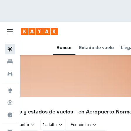
Buscar
Estado de vuelo
Lleg
Vuelos
Hoteles
Autos
Explore
Rastreador
NTN
Vuelos y estados de vuelos - en Aeropuerto Norm
Cuándo ir
Ida y vuelta
1 adulto
Económica