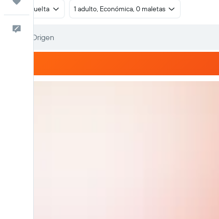
Trips
Ida y vuelta
1 adulto, Económica, 0 maletas
Comentarios