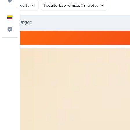
Trips
Ida y vuelta
1 adulto, Económica, 0 maletas
Español
Comentarios