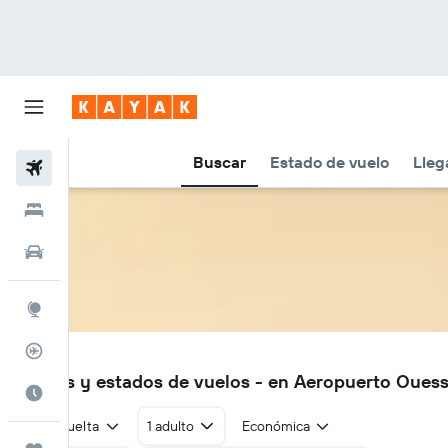
Buscar
Estado de vuelo
Lleg
Vuelos
Hoteles
Autos
Explore
Rastreador
OUI
Vuelos y estados de vuelos - en Aeropuerto Ouess
Cuándo ir
Ida y vuelta
1 adulto
Económica