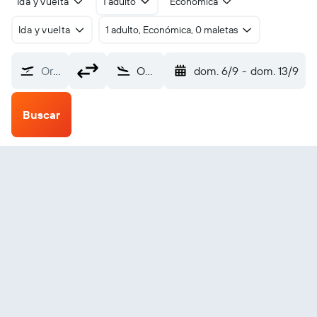
Ida y vuelta
1 adulto
Económica
Ida y vuelta
1 adulto, Económica, 0 maletas
Origen
Oxford House (YOH)
dom. 6/9
-
dom. 13/9
Buscar