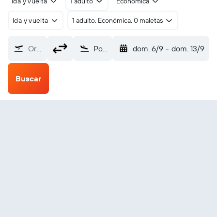
Ida y vuelta
1 adulto
Económica
Ida y vuelta
1 adulto, Económica, 0 maletas
Origen
Port Menier (YPN)
dom. 6/9
-
dom. 13/9
Buscar