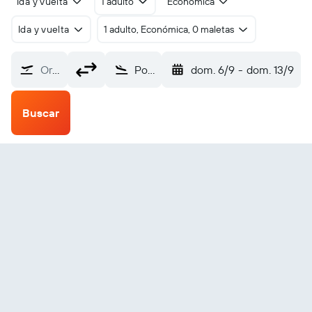
Ida y vuelta
1 adulto
Económica
Ida y vuelta
1 adulto, Económica, 0 maletas
Origen
Portsmouth Pease Intl (PSM)
dom. 6/9
-
dom. 13/9
Buscar