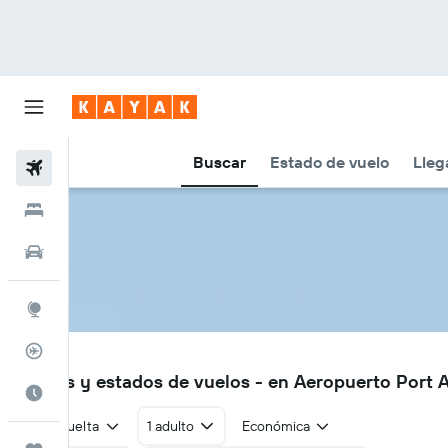
Buscar
Estado de vuelo
Lleg
Vuelos
Hoteles
Autos
Explore
Rastreador
PUG
Vuelos y estados de vuelos - en Aeropuerto Port
Cuándo ir
Ida y vuelta
1 adulto
Económica