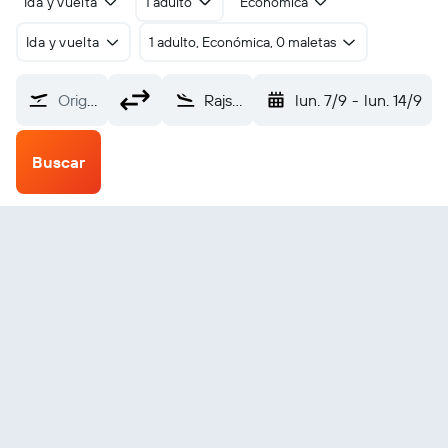
Ida y vuelta
1 adulto
Económica
Ida y vuelta
1 adulto, Económica, 0 maletas
Origen
Rajshahi (RJH)
lun. 7/9
-
lun. 14/9
Buscar