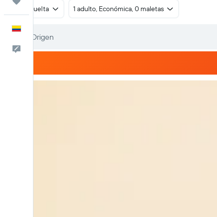
Trips
Ida y vuelta
1 adulto, Económica, 0 maletas
Español
Comentarios