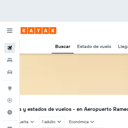
Buscar
Estado de vuelo
Lleg
Vuelos
Hoteles
Autos
Explore
Rastreador
RHP
Vuelos y estados de vuelos - en Aeropuerto Ram
Cuándo ir
Ida y vuelta
1 adulto
Económica