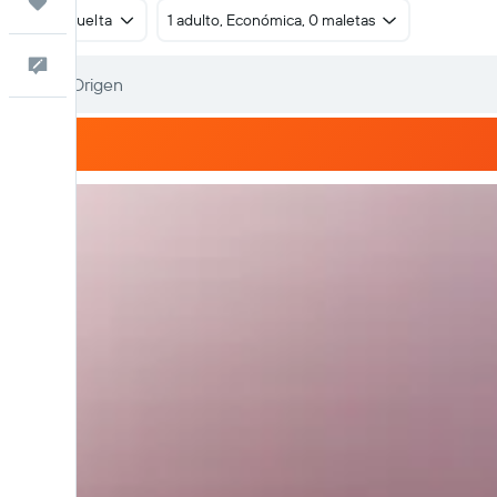
Trips
Ida y vuelta
1 adulto, Económica, 0 maletas
Comentarios