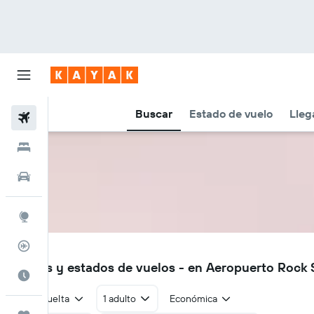
Buscar
Estado de vuelo
Lleg
Vuelos
Hoteles
Autos
Explore
Rastreador
RSD
Vuelos y estados de vuelos - en Aeropuerto Rock
Cuándo ir
Ida y vuelta
1 adulto
Económica