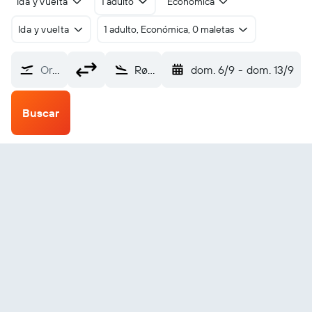
Ida y vuelta
1 adulto
Económica
Ida y vuelta
1 adulto, Económica, 0 maletas
Origen
Rørvik Ryumsjoen Aprt (RVK)
dom. 6/9
-
dom. 13/9
Buscar