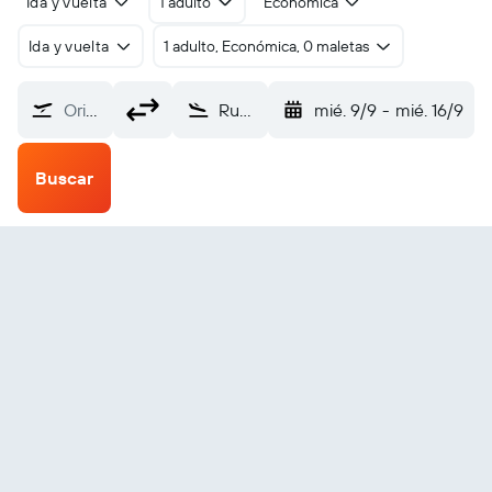
Ida y vuelta
1 adulto
Económica
Ida y vuelta
1 adulto, Económica, 0 maletas
Origen
Russian Mission Russian SPB (RSH)
mié. 9/9
-
mié. 16/9
Buscar