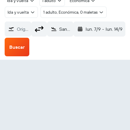
Ida y vuelta
1 adulto
Económica
Ida y vuelta
1 adulto, Económica, 0 maletas
Origen
Sandy Lake (ZSJ)
lun. 7/9
-
lun. 14/9
Buscar