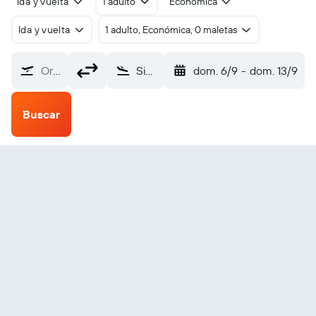
Ida y vuelta
1 adulto
Económica
Ida y vuelta
1 adulto, Económica, 0 maletas
Origen
Sibiu (SBZ)
dom. 6/9
-
dom. 13/9
Buscar