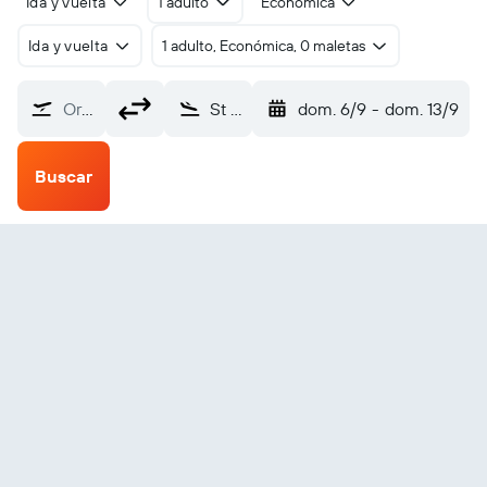
Ida y vuelta
1 adulto
Económica
Ida y vuelta
1 adulto, Económica, 0 maletas
Origen
St Anthony (YAY)
dom. 6/9
-
dom. 13/9
Buscar