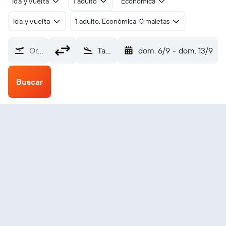
Ida y vuelta
1 adulto
Económica
Ida y vuelta
1 adulto, Económica, 0 maletas
Origen
Tadoule Lake (XTL)
dom. 6/9
-
dom. 13/9
Buscar