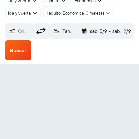
Ida y vuelta
1 adulto
Económica
Ida y vuelta
1 adulto, Económica, 0 maletas
Origen
Tanjung Warukin (TJG)
sáb. 5/9
-
sáb. 12/9
Buscar