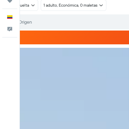
Trips
Ida y vuelta
1 adulto, Económica, 0 maletas
Español
Comentarios