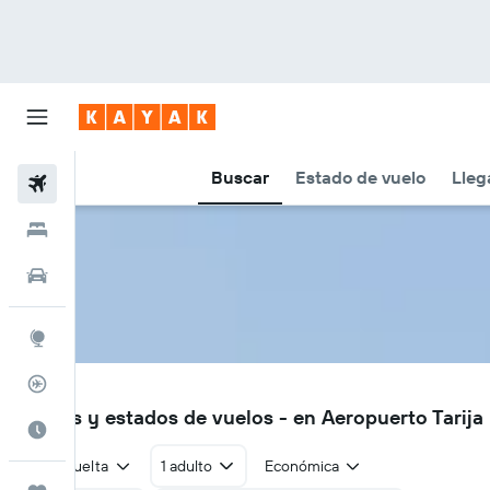
Buscar
Estado de vuelo
Lleg
Vuelos
Hoteles
Autos
Explore
Rastreador
TJA
Vuelos y estados de vuelos - en Aeropuerto Tarija 
Cuándo ir
Ida y vuelta
1 adulto
Económica