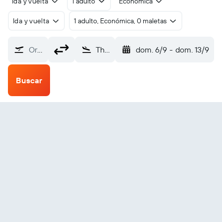
Ida y vuelta
1 adulto
Económica
Ida y vuelta
1 adulto, Económica, 0 maletas
Origen
Thompson (YTH)
dom. 6/9
-
dom. 13/9
Buscar