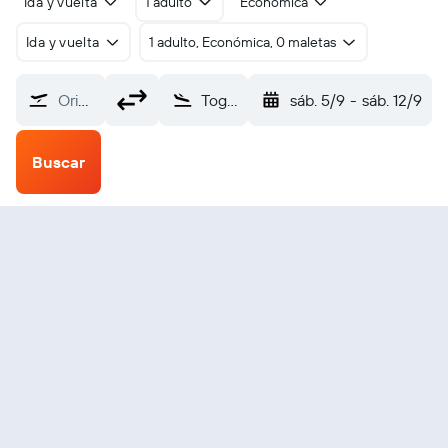
Ida y vuelta
1 adulto
Económica
Ida y vuelta
1 adulto, Económica, 0 maletas
Origen
Togiak Village (TOG)
sáb. 5/9
-
sáb. 12/9
Buscar