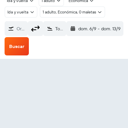
Ida y vuelta
1 adulto
Económica
Ida y vuelta
1 adulto, Económica, 0 maletas
Origen
Toledo Express (TOL)
dom. 6/9
-
dom. 13/9
Buscar