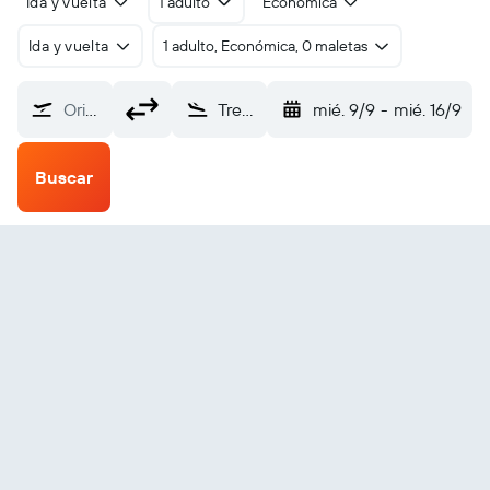
Ida y vuelta
1 adulto
Económica
Ida y vuelta
1 adulto, Económica, 0 maletas
Origen
Treasure Cay (TCB)
mié. 9/9
-
mié. 16/9
Buscar