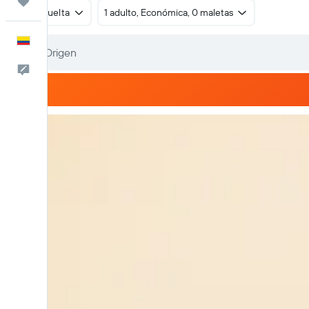
Trips
Ida y vuelta
1 adulto, Económica, 0 maletas
Español
Comentarios