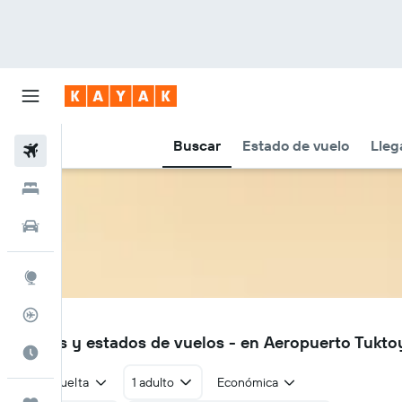
Buscar
Estado de vuelo
Lleg
Vuelos
Hoteles
Autos
Explore
Rastreador
YUB
Vuelos y estados de vuelos - en Aeropuerto Tukto
Cuándo ir
Ida y vuelta
1 adulto
Económica