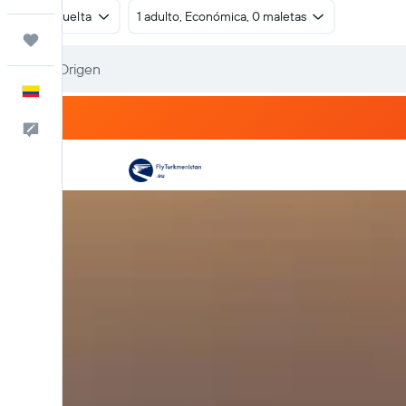
Ida y vuelta
1 adulto, Económica, 0 maletas
Trips
Español
Comentarios