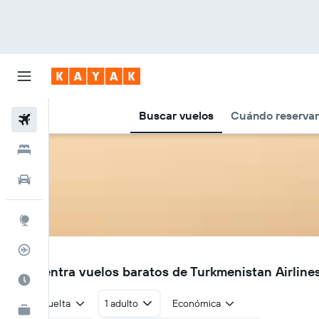
Buscar vuelos
Cuándo reservar
Vuelos
Hoteles
Autos
Explore
Rastreador
T5
Encuentra vuelos baratos de Turkmenistan Airline
Cuándo ir
Ida y vuelta
1 adulto
Económica
KAYAK for Business
NUEVO