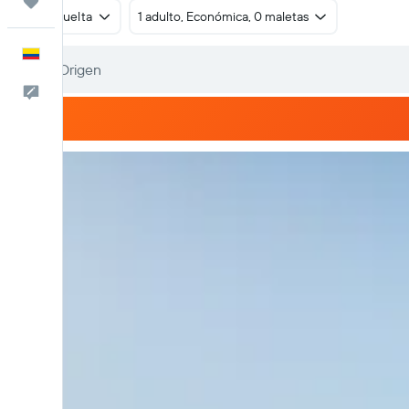
Trips
Ida y vuelta
1 adulto, Económica, 0 maletas
Español
Comentarios