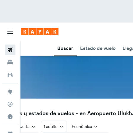
Buscar
Estado de vuelo
Lleg
Vuelos
Hoteles
Autos
Explore
Rastreador
YHI
Vuelos y estados de vuelos - en Aeropuerto Ulukh
Cuándo ir
Ida y vuelta
1 adulto
Económica