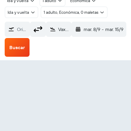
Ida y vuelta
1 adulto
Económica
Ida y vuelta
1 adulto, Económica, 0 maletas
Origen
Vaxjo (VXO)
mar. 8/9
-
mar. 15/9
Buscar