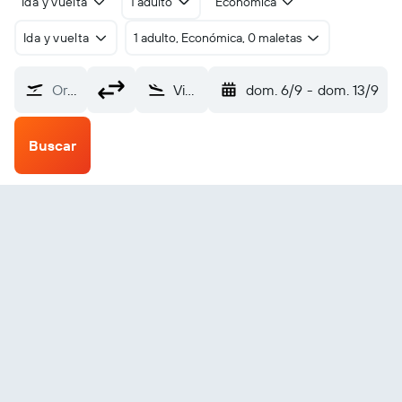
Ida y vuelta
1 adulto
Económica
Ida y vuelta
1 adulto, Económica, 0 maletas
Origen
Vinnytsia Havryshivka Intl (VIN)
dom. 6/9
-
dom. 13/9
Buscar