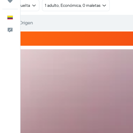
Trips
Ida y vuelta
1 adulto, Económica, 0 maletas
Español
Comentarios