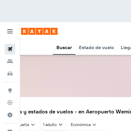
Buscar
Estado de vuelo
Lleg
Vuelos
Hoteles
Autos
Explore
Rastreador
YNC
Vuelos y estados de vuelos - en Aeropuerto Wemi
Cuándo ir
Ida y vuelta
1 adulto
Económica