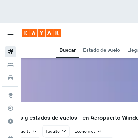
Buscar
Estado de vuelo
Lleg
Vuelos
Hoteles
Autos
Explore
Rastreador
WNR
Vuelos y estados de vuelos - en Aeropuerto Win
Cuándo ir
Ida y vuelta
1 adulto
Económica