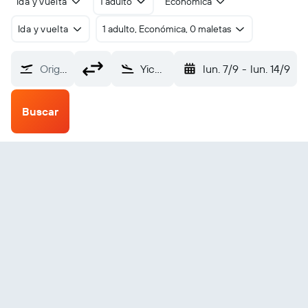
Ida y vuelta
1 adulto
Económica
Ida y vuelta
1 adulto, Económica, 0 maletas
Origen
Yichun Lindu (LDS)
lun. 7/9
-
lun. 14/9
Buscar