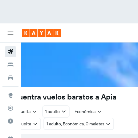
Vuelos
Hoteles
Autos
Encuentra vuelos baratos a Apia
Explore
Rastreador
Ida y vuelta
1 adulto
Económica
Cuándo ir
Ida y vuelta
1 adulto, Económica, 0 maletas