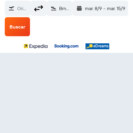
Origen
Brno Turany (BRQ)
mar. 8/9
-
mar. 15/9
Buscar