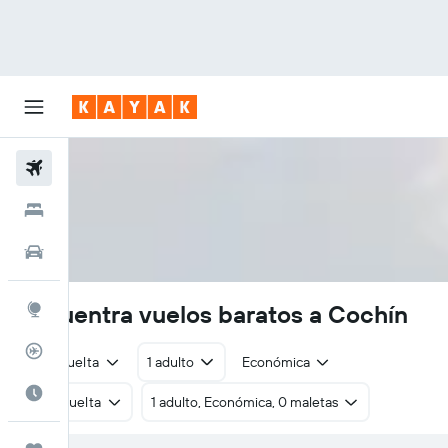
Vuelos
Hoteles
Autos
Encuentra vuelos baratos a Cochín
Explore
Rastreador
Ida y vuelta
1 adulto
Económica
Cuándo ir
Ida y vuelta
1 adulto, Económica, 0 maletas