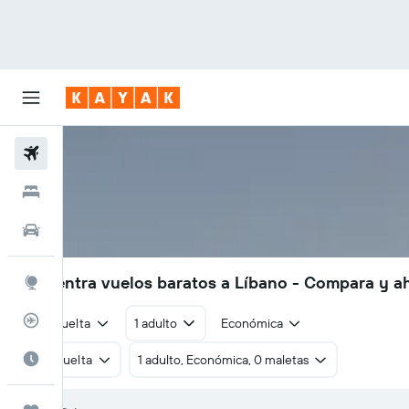
Vuelos
Hoteles
Autos
Encuentra vuelos baratos a Líbano - Compara y a
Explore
Rastreador
Ida y vuelta
1 adulto
Económica
Cuándo ir
Ida y vuelta
1 adulto, Económica, 0 maletas